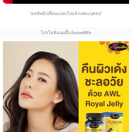
“ผลลัพธ์เปลี่ยนแปลงไปแล้วแต่ละบุคคล”
โปรโมชั่นนมผึ้ง Auswelllife