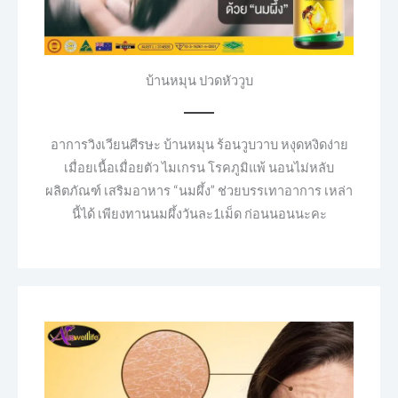
บ้านหมุน ปวดหัววูบ
อาการวิงเวียนศีรษะ บ้านหมุน ร้อนวูบวาบ หงุดหงิดง่าย
เมื่อยเนื้อเมื่อยตัว ไมเกรน โรคภูมิแพ้ นอนไม่หลับ
ผลิตภัณฑ์ เสริมอาหาร “นมผึ้ง” ช่วยบรรเทาอาการ เหล่า
นี้ได้ เพียงทานนมผึ้งวันละ1เม็ด ก่อนนอนนะคะ