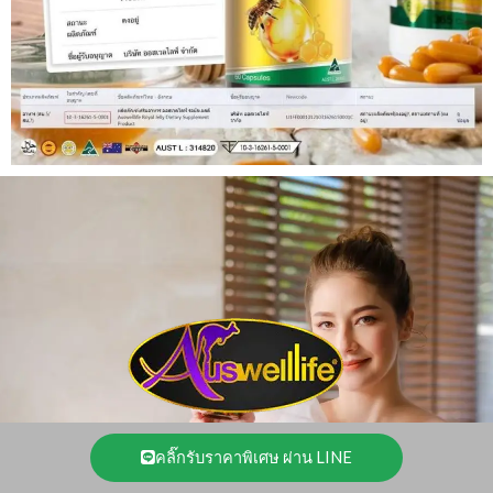
คลิ๊กรับราคาพิเศษ ผ่าน LINE
" Auswelllife อยู่คู่สุขภาพคนไทย ตลอดไป "