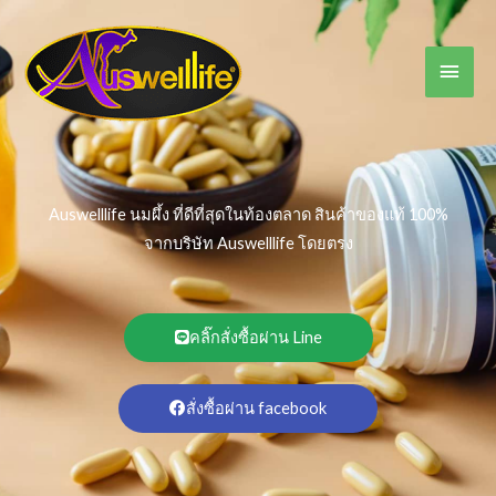
Skip
Main
to
content
Men
Auswelllife นมผึ้ง ที่ดีที่สุดในท้องตลาด สินค้าของแท้ 100%
จากบริษัท Auswelllife โดยตรง
คลิ๊กสั่งซื้อผ่าน Line
สั่งซื้อผ่าน facebook