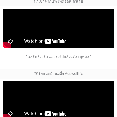
นำเข้าจากประเทศออสเตรเลีย
“ผลลัพธ์เปลี่ยนแปลงไปแล้วแต่ละบุคคล”
วีดีโอแนะนำนมผึ้ง Auswelllife