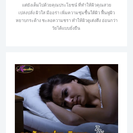
แต่ยังเต็มไปด้วยคุณประโยชน์ ที่ทำให้ผิวคุณสวย
เปล่งปลั่ง ผิวใส มีออร่า เพิ่มความชุ่มชื้นใต้ผิว ฟื้นฟูผิว
หยาบกระด้าง ชะลอความชรา ทำให้ผิวดูเต่งตึง อ่อนกว่า
วัยได้แบบยั่งยืน