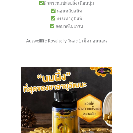
ผิวพรรณเปล่งปลั่ง เนียนนุ่ม
นอนหลับสนิท
บรรเทาภูมิแพ้
ลดปวดไมเกรน
Auswelllife Royal jelly วันละ 1 เม็ด ก่อนนอน