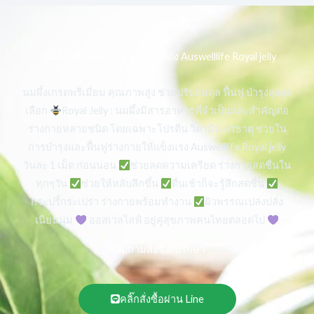
“นมผึ้งแท้ ยอดขายอันดับ 1“ ต้อง Auswelllife Royal jelly
นมผึ้งเกรดพรีเมี่ยม คุณภาพสูง ช่วยปรับสมดุล ฟื้นฟู บำรุงสูงสุด
เลือก
Royal Jelly : นมผึ้งมีสารอาหารที่จำเป็นและสำคัญต่อ
ร่างกายหลายชนิด โดยเฉพาะโปรตีน วิตามิน แร่ธาตุ ช่วยใน
การบำรุงและฟื้นฟูร่างกายให้แข็งแรง Auswelllife Royal jelly
วันละ 1 เม็ด ก่อนนอน
ช่วยลดความเครียด ร่างกายสดชื่นใน
ทุกๆวัน
ช่วยให้หลับลึกขึ้น
ตื่นเช้าก็จะรู้สึกสดชื่น
กระปรี้กระเปร่า ร่างกายพร้อมทำงาน
ผิวพรรณเปล่งปลั่ง
เนียนนุ่ม
ออสเวลไลฟ์ อยู่คู่สุขภาพคนไทยตลอดไป
สอบถามสั่งซื้อ/ปรึกษา
คลิ๊กสั่งซื้อผ่าน Line