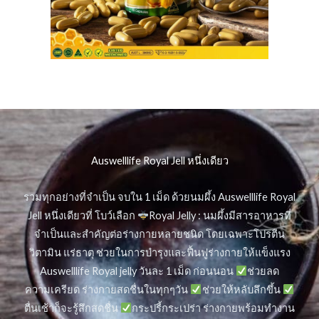
Auswelllife Royal Jell หนึ่งเดียว
รวมทุกอย่างที่จำเป็น จบใน 1 เม็ด ด้วยนมผึ้ง Auswelllife Royal
Jell หนึ่งเดียวที่ โบว์เลือก
Royal Jelly : นมผึ้งมีสารอาหารที่
จำเป็นและสำคัญต่อร่างกายหลายชนิด โดยเฉพาะโปรตีน
วิตามิน แร่ธาตุ ช่วยในการบำรุงและฟื้นฟูร่างกายให้แข็งแรง
Auswelllife Royal jelly วันละ 1 เม็ด ก่อนนอน
ช่วยลด
ความเครียด ร่างกายสดชื่นในทุกๆวัน
ช่วยให้หลับลึกขึ้น
ตื่นเช้าก็จะรู้สึกสดชื่น
กระปรี้กระเปร่า ร่างกายพร้อมทำงาน