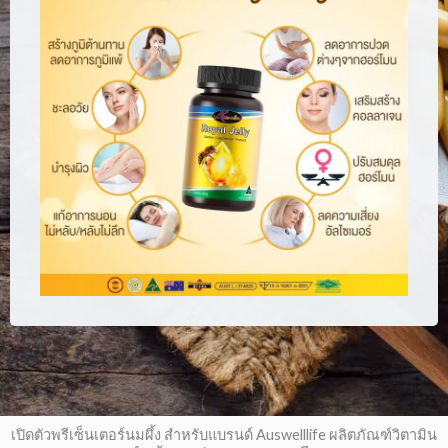
เปิดตัวพรีเซ็นเตอร์นมผึ้ง สำหรับแบรนด์ Auswelllife ผลิตภัณฑ์วิตามิน