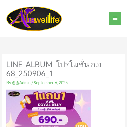
Skip
Main
to
content
Men
LINE_ALBUM_โปรโมชั่น ก.ย
68_250906_1
By
@@Admin
/
September 6, 2025