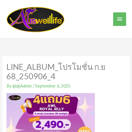
Skip
Main
to
content
Men
LINE_ALBUM_โปรโมชั่น ก.ย
68_250906_4
By
@@Admin
/
September 6, 2025