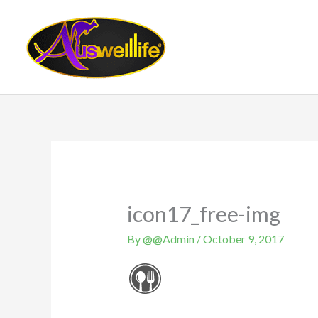
Skip
to
content
icon17_free-img
By
@@Admin
/
October 9, 2017