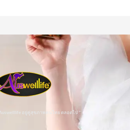
 Auswelllife อยู่คู่สุขภาพคนไทย ตลอดไป "