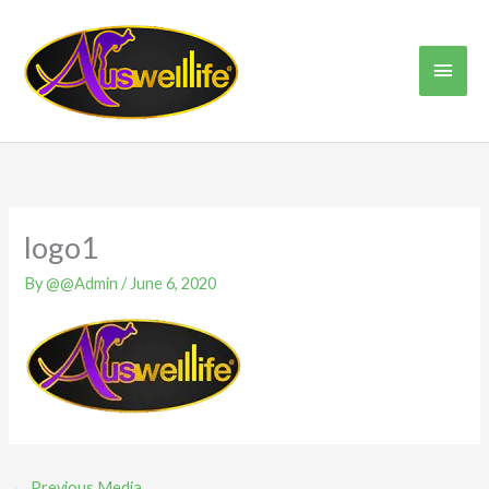
Skip
Main
to
content
Men
logo1
By
@@Admin
/
June 6, 2020
←
Previous Media